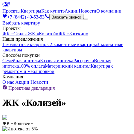
Проекты
Квартиры
Как купить
Акции
Новости
О компании
+7 (8442) 49-53-53
Заказать звонок
Выбрать квартиру
Проекты
ЖК «Сталь»
ЖК «Колизей»
ЖК «Засекин»
Наши предложения
1-комнатные квартиры
2-комнатные квартиры
3-комнатные
квартиры
Способы покупки
Семейная ипотека
Базовая ипотека
Рассрочка
Военная
ипотека
100% оплата
Материнский капитал
Квартира с
ремонтом и меблировкой
Компания
О нас
Акции
Новости
Проектная декларация
ЖК «Колизей»
ЖК «Колизей»