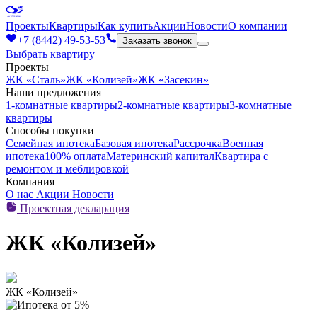
Проекты
Квартиры
Как купить
Акции
Новости
О компании
+7 (8442) 49-53-53
Заказать звонок
Выбрать квартиру
Проекты
ЖК «Сталь»
ЖК «Колизей»
ЖК «Засекин»
Наши предложения
1-комнатные квартиры
2-комнатные квартиры
3-комнатные
квартиры
Способы покупки
Семейная ипотека
Базовая ипотека
Рассрочка
Военная
ипотека
100% оплата
Материнский капитал
Квартира с
ремонтом и меблировкой
Компания
О нас
Акции
Новости
Проектная декларация
ЖК «Колизей»
ЖК «Колизей»