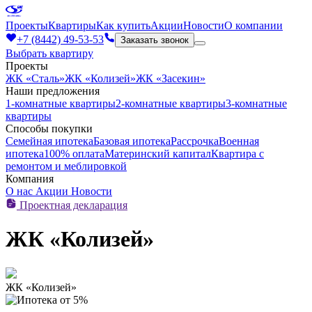
Проекты
Квартиры
Как купить
Акции
Новости
О компании
+7 (8442) 49-53-53
Заказать звонок
Выбрать квартиру
Проекты
ЖК «Сталь»
ЖК «Колизей»
ЖК «Засекин»
Наши предложения
1-комнатные квартиры
2-комнатные квартиры
3-комнатные
квартиры
Способы покупки
Семейная ипотека
Базовая ипотека
Рассрочка
Военная
ипотека
100% оплата
Материнский капитал
Квартира с
ремонтом и меблировкой
Компания
О нас
Акции
Новости
Проектная декларация
ЖК «Колизей»
ЖК «Колизей»